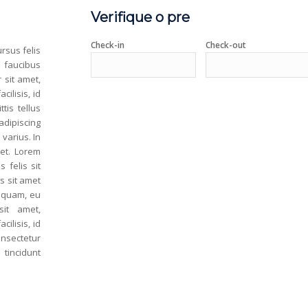
Verifique o pre
Check-in
Check-out
rsus felis
a faucibus
 sit amet,
cilisis, id
tis tellus
adipiscing
 varius. In
get. Lorem
 felis sit
is sit amet
s quam, eu
sit amet,
cilisis, id
nsectetur
 tincidunt