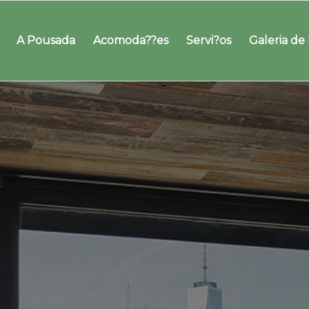
A Pousada
Acomoda??es
Servi?os
Galeria de